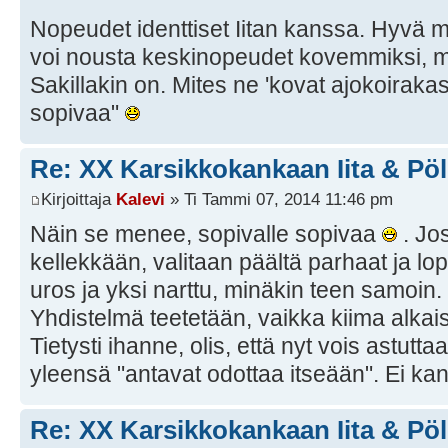
Nopeudet identtiset Iitan kanssa. Hyvä ma
voi nousta keskinopeudet kovemmiksi, m
Sakillakin on. Mites ne 'kovat ajokoirakas
sopivaa"
Re: XX Karsikkokankaan Iita & Pöl
Kirjoittaja
Kalevi
» Ti Tammi 07, 2014 11:46 pm
Näin se menee, sopivalle sopivaa
. Jo
kellekkään, valitaan päältä parhaat ja lo
uros ja yksi narttu, minäkin teen samoin. 
Yhdistelmä teetetään, vaikka kiima alka
Tietysti ihanne, olis, että nyt vois astutta
yleensä "antavat odottaa itseään". Ei kan
Re: XX Karsikkokankaan Iita & Pöl