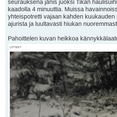
seurauksena jänis juoksi Tikan haulisui
kaadolla 4 minuuttia. Muissa havainnoiss
yhteispotretti vajaan kahden kuukauden 
ajurista ja luultavasti hiukan nuoremmas
Pahoittelen kuvan heikkoa kännykkälaat
LIITTEET