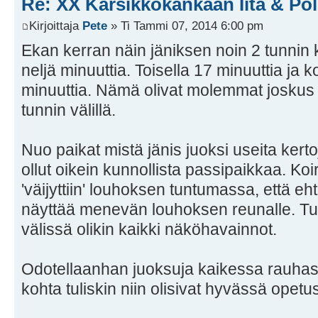
Re: XX Karsikkokankaan Iita & Pöl
Kirjoittaja
Pete
» Ti Tammi 07, 2014 6:00 pm
Ekan kerran näin jäniksen noin 2 tunnin k
neljä minuuttia. Toisella 17 minuuttia ja 
minuuttia. Nämä olivat molemmat joskus 
tunnin välillä.
Nuo paikat mistä jänis juoksi useita kertoja
ollut oikein kunnollista passipaikkaa. Ko
'väijyttiin' louhoksen tuntumassa, että eh
näyttää menevän louhoksen reunalle. T
välissä olikin kaikki näköhavainnot.
Odotellaanhan juoksuja kaikessa rauhassa
kohta tuliskin niin olisivat hyvässä opet