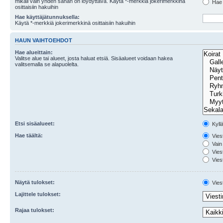
mikäli vain yhden sanan on löydyttävä. Käytä *-merkkiä jokerimerkkinä
Hae k
osittaisiin hakuihin
Hae käyttäjätunnuksella:
Käytä *-merkkiä jokerimerkkinä osittaisiin hakuihin
HAUN VAIHTOEHDOT
Hae alueittain:
Valitse alue tai alueet, josta haluat etsiä. Sisäalueet voidaan hakea
valitsemalla se alapuolelta.
Etsi sisäalueet:
Kyll
Hae täältä:
Viest
Vain 
Viest
Viest
Näytä tulokset:
Viest
Lajittele tulokset:
Rajaa tulokset: