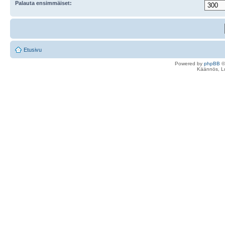
Palauta ensimmäiset:
Etusivu
Powered by
phpBB
©
Käännös, Lu