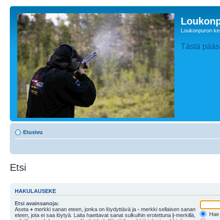
Loukonp
Loukonpuron ken
Tästä pääse
Etusivu
Etsi
HAKULAUSEKE
Etsi avainsanoja:
Aseta
+
merkki sanan eteen, jonka on löydyttävä ja
-
merkki sellaisen sanan
Hae k
eteen, jota ei saa löytyä. Laita haettavat sanat sulkuihin erotettuna
|
-merkillä,