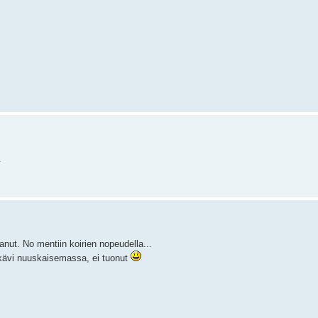
.
anut. No mentiin koirien nopeudella...
, kävi nuuskaisemassa, ei tuonut