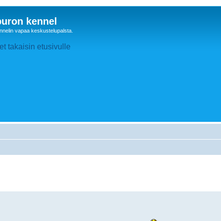
uron kennel
nelin vapaa keskustelupalsta.
t takaisin etusivulle