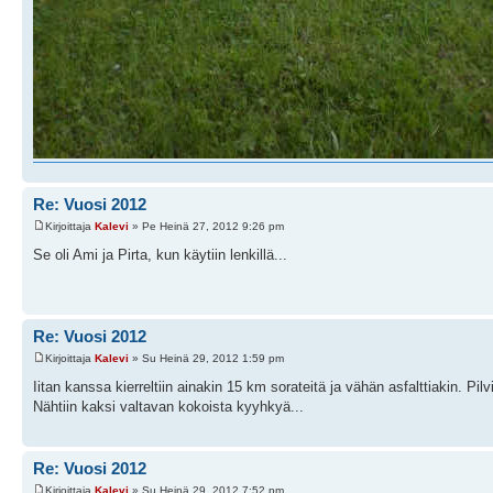
Re: Vuosi 2012
Kirjoittaja
Kalevi
» Pe Heinä 27, 2012 9:26 pm
Se oli Ami ja Pirta, kun käytiin lenkillä...
Re: Vuosi 2012
Kirjoittaja
Kalevi
» Su Heinä 29, 2012 1:59 pm
Iitan kanssa kierreltiin ainakin 15 km sorateitä ja vähän asfalttiakin. Pil
Nähtiin kaksi valtavan kokoista kyyhkyä...
Re: Vuosi 2012
Kirjoittaja
Kalevi
» Su Heinä 29, 2012 7:52 pm