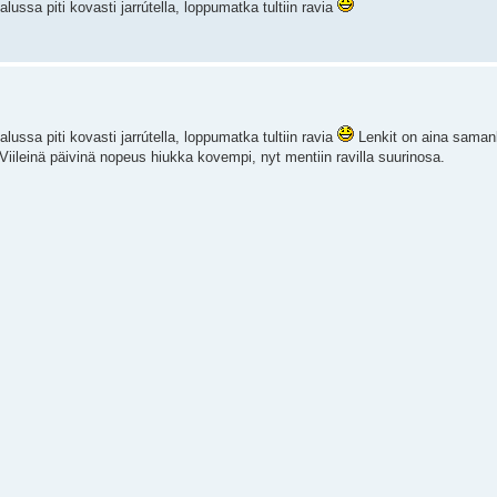
lussa piti kovasti jarrútella, loppumatka tultiin ravia
lussa piti kovasti jarrútella, loppumatka tultiin ravia
Lenkit on aina samanla
iileinä päivinä nopeus hiukka kovempi, nyt mentiin ravilla suurinosa.