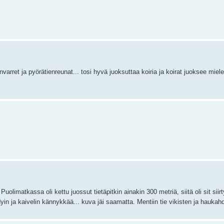
nvarret ja pyörätienreunat... tosi hyvä juoksuttaa koiria ja koirat juoksee miele
uolimatkassa oli kettu juossut tietäpitkin ainakin 300 metriä, siitä oli sit sii
hdyin ja kaivelin kännykkää... kuva jäi saamatta. Mentiin tie vikisten ja haukah