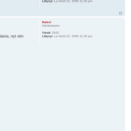
Liittynyt:
La Huhti 22, 2006 11:26 pm
Kalevi
Administrator
Viestit:
2642
isia, nyt otin
Liittynyt:
La Huhti 22, 2006 11:26 pm