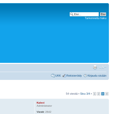
Tarkennettu haku
UKK
Rekisteröidy
Kirjaudu sisään
54 viestiä •
Sivu
3
/
4
•
1
2
3
4
Kalevi
Administrator
Viestit:
2642