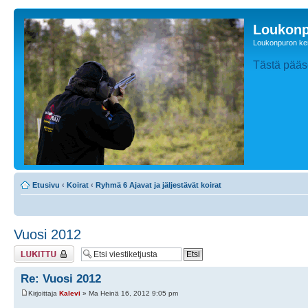
Loukonp
Loukonpuron ken
Tästä pääse
Etusivu
‹
Koirat
‹
Ryhmä 6 Ajavat ja jäljestävät koirat
Vuosi 2012
Viestiketju on
lukittu
Re: Vuosi 2012
Kirjoittaja
Kalevi
» Ma Heinä 16, 2012 9:05 pm