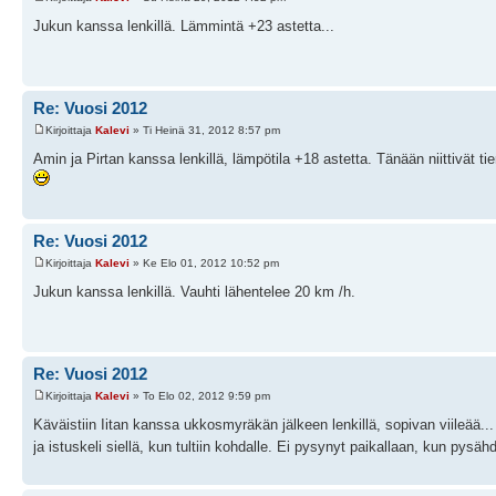
Jukun kanssa lenkillä. Lämmintä +23 astetta...
Re: Vuosi 2012
Kirjoittaja
Kalevi
» Ti Heinä 31, 2012 8:57 pm
Amin ja Pirtan kanssa lenkillä, lämpötila +18 astetta. Tänään niittivät tie
Re: Vuosi 2012
Kirjoittaja
Kalevi
» Ke Elo 01, 2012 10:52 pm
Jukun kanssa lenkillä. Vauhti lähentelee 20 km /h.
Re: Vuosi 2012
Kirjoittaja
Kalevi
» To Elo 02, 2012 9:59 pm
Käväistiin Iitan kanssa ukkosmyräkän jälkeen lenkillä, sopivan viileää... P
ja istuskeli siellä, kun tultiin kohdalle. Ei pysynyt paikallaan, kun pysä