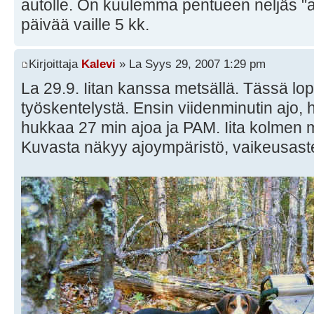
autolle. On kuulemma pentueen neljäs "
päivää vaille 5 kk.
Kirjoittaja
Kalevi
» La Syys 29, 2007 1:29 pm
La 29.9. Iitan kanssa metsällä. Tässä lo
työskentelystä. Ensin viidenminutin ajo, 
hukkaa 27 min ajoa ja PAM. Iita kolmen 
Kuvasta näkyy ajoympäristö, vaikeusastett