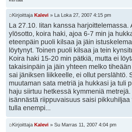
Kirjoittaja
Kalevi
» La Loka 27, 2007 4:15 pm
La 27.10. Iitan kanssa harjoittelemassa. 
ylösotto, koira haki, ajoa 6-7 min ja hukka 
eteenpäin puoli kilsaa ja jäin istuskelema
löytynyt. Toinen puoli kilsaa ja tein kynsi
Koira haki 15-20 min pätkiä, mutta ei löyt
takaisinpäin ja jäin yhteen melko tiheää
sai jäniksen liikkeelle, ei ollut perslähtö. 
muutaman sata metriä ja hukkasi ja tuli po
haju siirtuu hetkessä kymmeniä metrejä. 
isännästä riippuvaisuus saisi pikkuhiljaa
tulla enempi...
Kirjoittaja
Kalevi
» Su Marras 11, 2007 4:04 pm