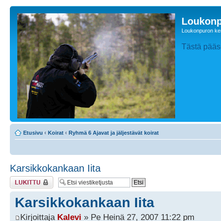
Loukonp
Loukonpuron ken
Tästä pääse
Etusivu
‹
Koirat
‹
Ryhmä 6 Ajavat ja jäljestävät koirat
Karsikkokankaan Iita
Viestiketju on
lukittu
Karsikkokankaan Iita
Kirjoittaja
Kalevi
» Pe Heinä 27, 2007 11:22 pm