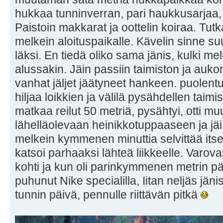
hukkaa tunninverran, pari haukkusarjaa, m
Paistoin makkarat ja oottelin koiraa. Tutk
melkein aloituspaikalle. Kävelin sinne su
läksi. En tiedä oliko sama jänis, kulki me
alussakin. Jäin passiin taimiston ja auko
vanhat jäljet jäätyneet hankeen. puolentu
hiljaa loikkien ja välilä pysähdellen taim
matkaa reilut 50 metriä, pysähtyi, otti m
lähelläolevaan heinikkotuppaaseen ja jäi s
melkein kymmenen minuttia selvittää itsens
katsoi parhaaksi lähteä liikkeelle. Varovas
kohti ja kun oli parinkymmenen metrin pä
puhunut Nike specialilla, Iitan neljäs jänis
tunnin päivä, pennulle riittävän pitkä