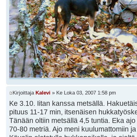
Kirjoittaja
Kalevi
» Ke Loka 03, 2007 1:58 pm
Ke 3.10. Iitan kanssa metsällä. Hakuetäi
pituus 11-17 min, itsenäisen hukkatyöske
Tänään oltiin metsällä 4,5 tuntia. Eka ajo l
70-80 metriä. Ajo meni kuulumattomiin ja k