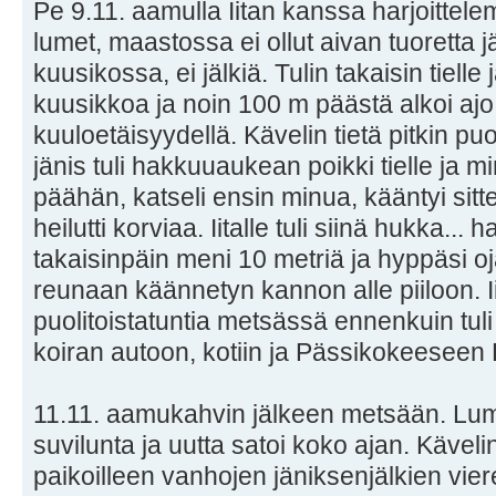
Pe 9.11. aamulla Iitan kanssa harjoittel
lumet, maastossa ei ollut aivan tuoretta j
kuusikossa, ei jälkiä. Tulin takaisin tielle 
kuusikkoa ja noin 100 m päästä alkoi ajo.
kuuloetäisyydellä. Kävelin tietä pitkin puo
jänis tuli hakkuuaukean poikki tielle ja 
päähän, katseli ensin minua, kääntyi sitt
heilutti korviaa. Iitalle tuli siinä hukka...
takaisinpäin meni 10 metriä ja hyppäsi oj
reunaan käännetyn kannon alle piiloon. Iit
puolitoistatuntia metsässä ennenkuin tuli 
koiran autoon, kotiin ja Pässikokeeseen 
11.11. aamukahvin jälkeen metsään. Lumi o
suvilunta ja uutta satoi koko ajan. Kävelin 
paikoilleen vanhojen jäniksenjälkien vieree