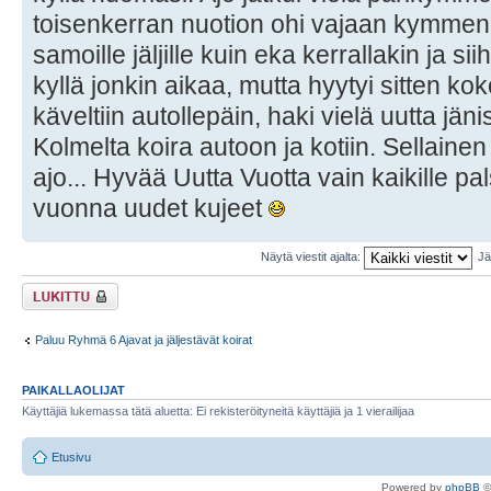
toisenkerran nuotion ohi vajaan kymmen
samoille jäljille kuin eka kerrallakin ja sii
kyllä jonkin aikaa, mutta hyytyi sitten ko
käveltiin autollepäin, haki vielä uutta jäni
Kolmelta koira autoon ja kotiin. Sellaine
ajo... Hyvää Uutta Vuotta vain kaikille pal
vuonna uudet kujeet
Näytä viestit ajalta:
Jä
Viestiketju on
lukittu
Paluu Ryhmä 6 Ajavat ja jäljestävät koirat
PAIKALLAOLIJAT
Käyttäjiä lukemassa tätä aluetta: Ei rekisteröityneitä käyttäjiä ja 1 vierailijaa
Etusivu
Powered by
phpBB
©