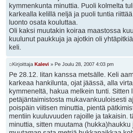
kymmenkunta minuttia. Puoli kolmelta tuli 
karkealla kelillä neljä ja puoli tuntia riittää
luonto osata kouluttaa.
Oli kaksi muutakin koiraa maastossa ku
kuulunut paukkuja ja ajotkin oli yhtäpitkiä..
keli.
Kirjoittaja
Kalevi
» Pe Joulu 28, 2007 4:03 pm
Pe 28.12. Iitan kanssa metsälle. Keli aam
karkeaa hankilunta, ojat jäässä, alla virtaa 
kymmeneltä, hakua melkein tunti. Sitten l
petäjäntaimistosta mukavankuuloisesti aj
poispäin viitisen minuttia, pientä pätkimi
mentiin kuuluvuuden rajoille ja takaisin. tä
minuttia, sitten muutama (hukka)haukku j
muutaman sata metriä hukkapaikkaa kohti ja