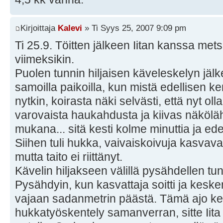
Kirjoittaja
Kalevi
» Ti Syys 25, 2007 9:09 pm
Ti 25.9. Töitten jälkeen Iitan kanssa mets
viimeksikin.
Puolen tunnin hiljaisen käveleskelyn jälke
samoilla paikoilla, kun mistä edellisen kerr
nytkin, koirasta näki selvästi, että nyt olla
varovaista haukahdusta ja kiivas näköläh
mukana... sitä kesti kolme minuttia ja ed
Siihen tuli hukka, vaivaiskoivuja kasvavall
mutta taito ei riittänyt.
Kävelin hiljakseen välillä pysähdellen tu
Pysähdyin, kun kasvattaja soitti ja keske
vajaan sadanmetrin päästä. Tämä ajo kest
hukkatyöskentely samanverran, sitte Iita tu