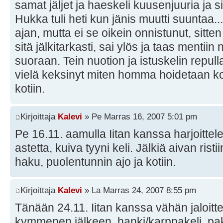
samat jäljet ja haeskeli kuusenjuuria ja si
Hukka tuli heti kun jänis muutti suuntaa...
ajan, mutta ei se oikein onnistunut, sitten 
sitä jälkitarkasti, sai ylös ja taas mentiin
suoraan. Tein nuotion ja istuskelin repulla ,
vielä keksinyt miten homma hoidetaan koti
kotiin.
Kirjoittaja
Kalevi
» Pe Marras 16, 2007 5:01 pm
Pe 16.11. aamulla Iitan kanssa harjoitte
astetta, kuiva tyyni keli. Jälkiä aivan risti
haku, puolentunnin ajo ja kotiin.
Kirjoittaja
Kalevi
» La Marras 24, 2007 8:55 pm
Tänään 24.11. Iitan kanssa vähän jaloit
kymmenen jälkeen, hanki/karppakeli, pak