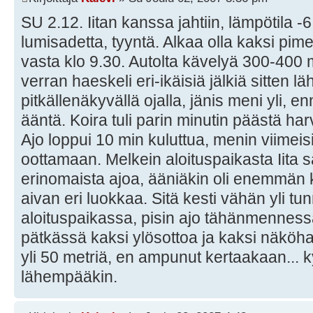
SU 2.12. Iitan kanssa jahtiin, lämpötila -6
lumisadetta, tyyntä. Alkaa olla kaksi pi
vasta klo 9.30. Autolta kävelyä 300-400 me
verran haeskeli eri-ikäisiä jälkiä sitten l
pitkällenäkyvällä ojalla, jänis meni yli, e
ääntä. Koira tuli parin minutin päästä h
Ajo loppui 10 min kuluttua, menin viimeisil
oottamaan. Melkein aloituspaikasta Iita s
erinomaista ajoa, ääniäkin oli enemmän 
aivan eri luokkaa. Sitä kesti vähän yli tunn
aloituspaikassa, pisin ajo tähänmennes
pätkässä kaksi ylösottoa ja kaksi näkö
yli 50 metriä, en ampunut kertaakaan... k
lähempääkin.