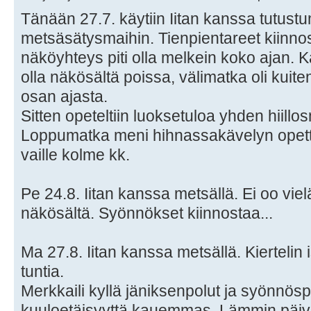
Tänään 27.7. käytiin Iitan kanssa tutustu
metsäsätysmaihin. Tienpientareet kiinnost
näköyhteys piti olla melkein koko ajan. K
olla näkösältä poissa, välimatka oli kui
osan ajasta.
Sitten opeteltiin luoksetuloa yhden hiill
Loppumatka meni hihnassakävelyn opettel
vaille kolme kk.
Pe 24.8. Iitan kanssa metsällä. Ei oo vie
näkösältä. Syönnökset kiinnostaa...
Ma 27.8. Iitan kanssa metsällä. Kierteli
tuntia.
Merkkaili kyllä jäniksenpolut ja syönnös
kuuloetäisyyttä kauemmas. Lämmin päivä