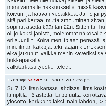
Kävelin oletetulle hukkapaikalle, ja sieltä
meni vanhalle hakkuukselle, missä kasv
koivun- ja haavan vesaikkoa. Jänis jäi p
sitä pari kertaa, mutta ampuminen aivan
sopinut asetta kääntämään. Sitten tuli hu
oli jo kaksi jänistä, molemmat näkösällä
eri suuntiin. Koira meni toisen perässä ja 
min, ilman katkoja, teki laajan kierroksen,
eikä jatkunut, vaikka menin kaveriksi se
hukkapaikalla.
Jälkitarkasti työskentelee...
Kirjoittaja
Kalevi
» Su Loka 07, 2007 2:59 pm
Su 7.10. Iitan kanssa jahdissa. Ilma kost
lämpltila +6 astetta. Ei oo uutta kerrottava
ylösotto, karkkona läksi, näin lähdön, ->