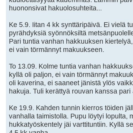
huononsivat hakuolosuhteita...
Ke 5.9. Iitan 4 kk synttäripäivä. Ei vielä tu
pyrähdyksiä syönnöksiltä metsänpuolell
Pari tuntia vanhan hakkuuksen kiertelyä, 
ei vain törmännyt makuukseen.
To 13.09. Kolme tuntia vanhan hakkuuks
kyllä oli paljon, ei vain törmännyt maku
oli kaverina, ei saaneet jänistä ylös vaikka
hakuja. Tuli kerättyä rouvan kanssa pari 
Ke 19.9. Kahden tunnin kierros töiden j
vanhalla taimistolla. Pupu löytyi lopulta, m
hukkatyöskentely jäi varttituntiin. Kyllä s
4,5 kk vanha.