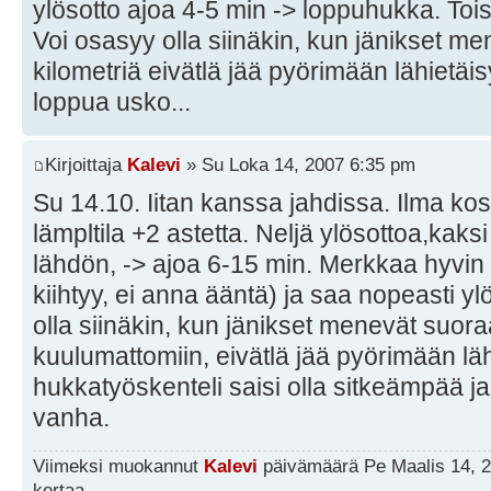
ylösotto ajoa 4-5 min -> loppuhukka. Toist
Voi osasyy olla siinäkin, kun jänikset m
kilometriä eivätlä jää pyörimään lähietä
loppua usko...
Kirjoittaja
Kalevi
» Su Loka 14, 2007 6:35 pm
Su 14.10. Iitan kanssa jahdissa. Ilma kos
lämpltila +2 astetta. Neljä ylösottoa,kaksi
lähdön, -> ajoa 6-15 min. Merkkaa hyvin
kiihtyy, ei anna ääntä) ja saa nopeasti ylö
olla siinäkin, kun jänikset menevät suoraa
kuulumattomiin, eivätlä jää pyörimään lä
hukkatyöskenteli saisi olla sitkeämpää ja 
vanha.
Viimeksi muokannut
Kalevi
päivämäärä Pe Maalis 14, 2
kertaa