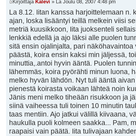
Kirjoittaja
Kalevi
» La Joulu 08, 2007 4:48 pm
La 8.12. Iitan kanssa harjoittelemaan n. 
ajan, loska lisääntyi teillä melkein viisi s
metriä kuusikkoon, Iita juoksenteli sella
lenkkiä edellä ja ajo läksi alle puolen tu
sitä ensin ojalinjalta, pari näköhavainto
päästä, koira ensin kaksi min jäljessä, toi
minuttia,.antoi hyvin ääntä. Puolen tunni
lähemmäs, koira pyörähti minun luona, ha
melko hyvän lähdön. Nyt tuli ääntä aivan e
pienestä koirasta voikaan lähteä noin ku
Jänis meni melko tiheään risukkoon ja jä
siinä vaiheessa tuli toinen 10 minutin tauk
taas mentiin. Ajo jatkui välillä kiivaana, v
haukulla puoli kolmeen saakka... Pam, m
raapaisi vain päätä. Iita tulivajaan kahde