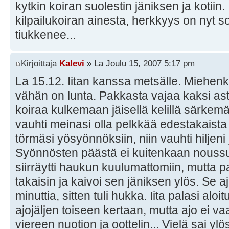
kytkin koiran suolestin jäniksen ja kotiin. 
kilpailukoiran ainesta, herkkyys on nyt
tiukkenee...
Kirjoittaja
Kalevi
» La Joulu 15, 2007 5:17 pm
La 15.12. Iitan kanssa metsälle. Miehenk
vähän on lunta. Pakkasta vajaa kaksi aste
koiraa kulkemaan jäisellä kelillä särkemä
vauhti meinasi olla pelkkää edestakaista 
törmäsi yösyönnöksiin, niin vauhti hiljeni 
Syönnösten päästä ei kuitenkaan noussut 
siirräytti haukun kuulumattomiin, mutta pa
takaisin ja kaivoi sen jäniksen ylös. Se 
minuttia, sitten tuli hukka. Iita palasi aloi
ajojäljen toiseen kertaan, mutta ajo ei va
viereen nuotion ja oottelin... Vielä sai ylö