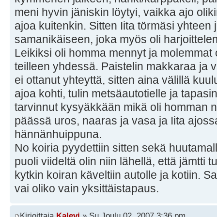
meni hyvin jäniskin löytyi, vaikka ajo oliki
ajoa kuitenkin. Sitten Iita törmäsi yhteen
samanikäiseen, joka myös oli harjoittel
Leikiksi oli homma mennyt ja molemmat o
teilleen yhdessä. Paistelin makkaraa ja v
ei ottanut yhteyttä, sitten aina välillä kuu
ajoa kohti, tulin metsäautotielle ja tapasin 
tarvinnut kysyäkkään mikä oli homman ni
päässä uros, naaras ja vasa ja Iita ajossa
hännänhuippuna.
No koiria pyydettiin sitten sekä huutamall
puoli viideltä olin niin lähellä, että jämtti tu
kytkin koiran käveltiin autolle ja kotiin. 
vai oliko vain yksittäistapaus.
Kirjoittaja
Kalevi
» Su Joulu 02, 2007 3:36 pm