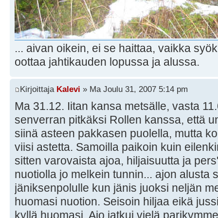
... aivan oikein, ei se haittaa, vaikka sy
oottaa jahtikauden lopussa ja alussa.
Kirjoittaja
Kalevi
» Ma Joulu 31, 2007 5:14 pm
Ma 31.12. Iitan kansa metsälle, vasta 11.0
senverran pitkäksi Rollen kanssa, että uni 
siinä asteen pakkasen puolella, mutta koko
viisi astetta. Samoilla paikoin kuin eilenk
sitten varovaista ajoa, hiljaisuutta ja pers
nuotiolla jo melkein tunnin... ajon alusta 
jäniksenpolulle kun jänis juoksi neljän 
huomasi nuotion. Seisoin hiljaa eikä jus
kyllä huomasi. Ajo jatkui vielä parikymment