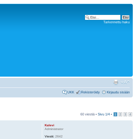
Tarkennettu haku
UKK
Rekisteröidy
Kirjaudu sisään
60 viestiä •
Sivu
1
/
4
•
1
2
3
4
Kalevi
Administrator
Viestit:
2642