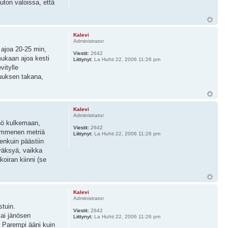
uton valoissa, että
Kalevi
Administrator
 ajoa 20-25 min,
Viestit:
2642
mukaan ajoa kesti
Liittynyt:
La Huhti 22, 2006 11:26 pm
vitylle
kuuksen takana,
Kalevi
Administrator
änö kulkemaan,
Viestit:
2642
 kymmenen metriä
Liittynyt:
La Huhti 22, 2006 11:26 pm
enkuin päästiin
yväksyä, vaikka
koiran kiinni (se
Kalevi
Administrator
stuin.
Viestit:
2642
sai jänösen
Liittynyt:
La Huhti 22, 2006 11:26 pm
. Parempi ääni kuin