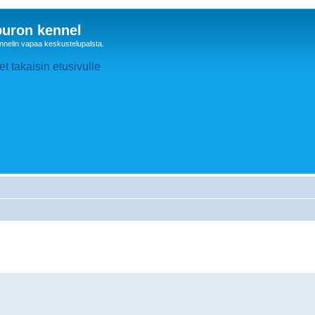
uron kennel
nelin vapaa keskustelupalsta.
t takaisin etusivulle