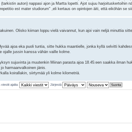
-o (tarkistin auton) nappasi ajon ja Martta lopetti. Ajot sujuu harjoituskertoihin 
titio est mater studiorum" ,eli kertaus on opintojen äiti, että eiköhän se sii
nen. Olisko kiiman loppu vielä vaivannut, kun ajoi vain neljä minuttia sitte 
Hyvää ajoa eka puoli tuntia, sitte hukka maantielle, jonka kyllä selvitti kahdes
e ojalle jussin kanssa vähän vaille kolme.
syksyn sujuvinta ja muutenkin Miinan parasta ajoa 18.45:een saakka ilman huk
 jo harmaanvalkoinen jänis.
alla koirallakin, siirtymää yli kolme kilometriä.
viestit ajalta:
Järjestä