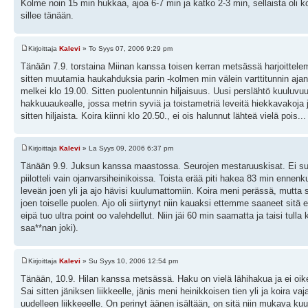
Kolme noin 15 min hukkaa, ajoa 6-7 min ja katko 2-3 min, sellaista oli ko
sillee tänään.
Kirjoittaja
Kalevi
» To Syys 07, 2006 9:29 pm
Tänään 7.9. torstaina Miinan kanssa toisen kerran metsässä harjoittelemas
sitten muutamia haukahduksia parin -kolmen min välein varttitunnin ajan
melkei klo 19.00. Sitten puolentunnin hiljaisuus. Uusi perslähtö kuuluvuuden
hakkuuaukealle, jossa metrin syviä ja toistametriä leveitä hiekkavakoja 
sitten hiljaista. Koira kiinni klo 20.50., ei ois halunnut lähteä vielä pois...
Kirjoittaja
Kalevi
» La Syys 09, 2006 6:37 pm
Tänään 9.9. Juksun kanssa maastossa. Seurojen mestaruuskisat. Ei suos
piilotteli vain ojanvarsiheinikoissa. Toista erää piti hakea 83 min ennenk
leveän joen yli ja ajo hävisi kuulumattomiin. Koira meni perässä, mutta 
joen toiselle puolen. Ajo oli siirtynyt niin kauaksi ettemme saaneet sitä
eipä tuo ultra point oo valehdellut. Niin jäi 60 min saamatta ja taisi tull
saa**nan joki).
Kirjoittaja
Kalevi
» Su Syys 10, 2006 12:54 pm
Tänään, 10.9. Hilan kanssa metsässä. Haku on vielä lähihakua ja ei oikein
Sai sitten jäniksen liikkeelle, jänis meni heinikkoisen tien yli ja koira v
uudelleen liikkeeelle. On perinyt äänen isältään, on sitä niin mukava k