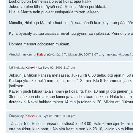
Loukonpuron kennelissä olevat koirat ajaa kaikki.
Juksu vetelee lähes täysiä eriä, Rolle ja Miina puolikkaita.
Hila ja Martta noin puolentunninpätkiä töitten jälkeen.
Miinalla, Hilalla ja Martalla haut pitkiä, saa nähdä kuin käy, kun päästään
Kyllä pyöräily auttaa asiassa, eivät tuu pyörimään jaloissa. Pennut vie
Homma mennyt odotusten mukaan.
Viimeksi muokannut
Kalevi
päivämäärä To Marras 29, 2007 1:07 am, muokattu yhteensä 1
Kirjoittaja
Kalevi
» La Syys 02, 2006 2:17 pm
Juksun ja Mikon kanssa metsässä. Juksu irti 6.50 tieltä, otti ajon n. 50
Katkoja yksi kpl neljä min. pisin , muut 1-2- min. Klo 8.10 ammuin jänik
jäniksen.
Kävelin puoli kilsaa takaisinpäin ja koira irti, haki 10 min ja otti pien
35 min jälkeen otin Juksun kiinni ja vaihdoin taas paikkaa. Haku kesti n. 4
tietäpitkin. Kaksi hukkaa toinen 14 min ja toinen n. 20, Mikko otti Juksun k
Kirjoittaja
Kalevi
» Ti Syys 05, 2006 11:38 pm
Tänään, 5.9. Rollen kanssa metsässä klo 18.00. Haki 6 min ajoi 16 miin, 
että haukkuu kuin narttu. No sitä kesti sitten klo 23.10, jolloin koira kiinn