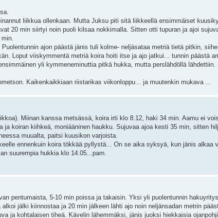
sa.
 meinannut liikkua ollenkaan. Mutta Juksu piti sitä liikkeellä ensimmäiset kuus
vat 20 min siirtyi noin puoli kilsaa nokkimalla. Sitten otti tupuran ja ajoi su
 min.
 Puolentunnin ajon päästä jänis tuli kolme- neljäsataa metriä tietä pitkin, si
ätkän. Loput viiskymmentä metriä koira hoiti itse ja ajo jatkui... tunnin päästä 
 ensimmäinen yli kymmeneminuttia pitkä hukka, mutta perslähdöllä lähdettiin. J
etson. Kaikenkaikkiaan riistarikas viikonloppu... ja muutenkin mukava ...
koa). Miinan kanssa metsässä, koira irti klo 8.12, haki 34 min. Aamu ei vois
 ja koiran kiihkeä, moniääninen haukku. Sujuvaa ajoa kesti 35 min, sitten hil
iheessa muualta, paitsi kuusikon varjoista.
kkeelle ennenkuin koira tökkää pyllystä... On se aika syksyä, kun jänis alkaa va
 ilman suurempia hukkia klo 14.05...pam.
an pentumaista, 5-10 min poissa ja takaisin. Yksi yli puolentunnin hakuyritys
alkoi jälki kiinnostaa ja 20 min jälkeen lähti ajo noin neljänsadan metrin pääst
va ja kohtalaisen tiheä. Kävelin lähemmäksi, jänis juoksi hiekkaisia ojanpoh