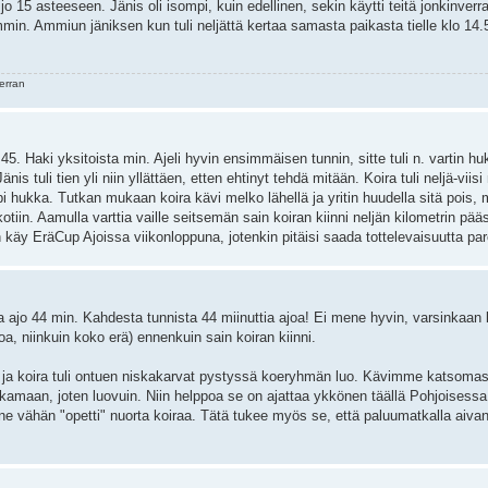
 jo 15 asteeseen. Jänis oli isompi, kuin edellinen, sekin käytti teitä jonkinverr
in. Ammiun jäniksen kun tuli neljättä kertaa samasta paikasta tielle klo 14.50,
erran
18.45. Haki yksitoista min. Ajeli hyvin ensimmäisen tunnin, sitte tuli n. vartin hu
s tuli tien yli niin yllättäen, etten ehtinyt tehdä mitään. Koira tuli neljä-viisi 
 hukka. Tutkan mukaan koira kävi melko lähellä ja yritin huudella sitä pois, mu
 kotiin. Aamulla varttia vaille seitsemän sain koiran kiinni neljän kilometrin pää
hän käy EräCup Ajoissa viikonloppuna, jotenkin pitäisi saada tottelevaisuutta p
 ajo 44 min. Kahdesta tunnista 44 miinuttia ajoa! Ei mene hyvin, varsinkaan 
 ajoa, niinkuin koko erä) ennenkuin sain koiran kiinni.
hukka ja koira tuli ontuen niskakarvat pystyssä koeryhmän luo. Kävimme katsomas
jatkamaan, joten luovuin. Niin helppoa se on ajattaa ykkönen täällä Pohjoisessa
a ne vähän "opetti" nuorta koiraa. Tätä tukee myös se, että paluumatkalla aiva