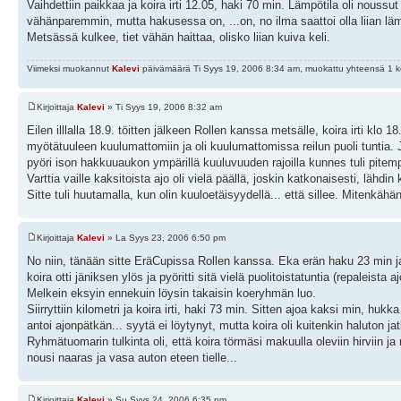
Vaihdettiin paikkaa ja koira irti 12.05, haki 70 min. Lämpötila oli noussut
vähänparemmin, mutta hakusessa on, ...on, no ilma saattoi olla liian lämm
Metsässä kulkee, tiet vähän haittaa, olisko liian kuiva keli.
Viimeksi muokannut
Kalevi
päivämäärä Ti Syys 19, 2006 8:34 am, muokattu yhteensä 1 k
Kirjoittaja
Kalevi
» Ti Syys 19, 2006 8:32 am
Eilen illlalla 18.9. töitten jälkeen Rollen kanssa metsälle, koira irti klo 
myötätuuleen kuulumattomiin ja oli kuulumattomissa reilun puoli tuntia. Jäni
pyöri ison hakkuuaukon ympärillä kuuluvuuden rajoilla kunnes tuli pitempi
Varttia vaille kaksitoista ajo oli vielä päällä, joskin katkonaisesti, lähdin
Sitte tuli huutamalla, kun olin kuuloetäisyydellä... että sillee. Mitenkä
Kirjoittaja
Kalevi
» La Syys 23, 2006 6:50 pm
No niin, tänään sitte EräCupissa Rollen kanssa. Eka erän haku 23 min ja
koira otti jäniksen ylös ja pyöritti sitä vielä puolitoistatuntia (repaleista
Melkein eksyin ennekuin löysin takaisin koeryhmän luo.
Siirryttiin kilometri ja koira irti, haki 73 min. Sitten ajoa kaksi min, 
antoi ajonpätkän... syytä ei löytynyt, mutta koira oli kuitenkin haluton 
Ryhmätuomarin tulkinta oli, että koira törmäsi makuulla oleviin hirviin j
nousi naaras ja vasa auton eteen tielle...
Kirjoittaja
Kalevi
» Su Syys 24, 2006 6:35 pm