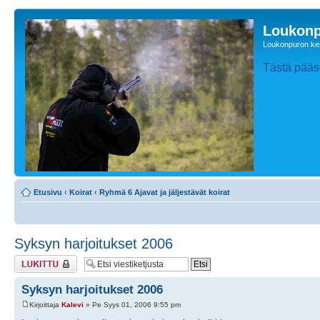
Loukonp
Loukonpuron ken
Tästä pääse
Etusivu
‹
Koirat
‹
Ryhmä 6 Ajavat ja jäljestävät koirat
Syksyn harjoitukset 2006
Viestiketju on
lukittu
Syksyn harjoitukset 2006
Kirjoittaja
Kalevi
» Pe Syys 01, 2006 9:55 pm