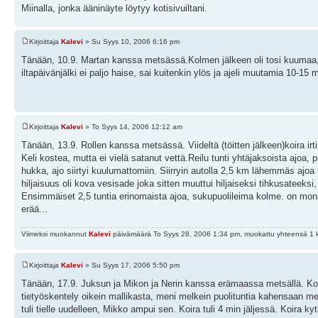
Miinalla, jonka ääninäyte löytyy kotisivuiltani.
Kirjoittaja
Kalevi
» Su Syys 10, 2006 6:16 pm
Tänään, 10.9. Martan kanssa metsässä.Kolmen jälkeen oli tosi kuumaa, 
iltapäivänjälki ei paljo haise, sai kuitenkin ylös ja ajeli muutamia 10-15 
Kirjoittaja
Kalevi
» To Syys 14, 2006 12:12 am
Tänään, 13.9. Rollen kanssa metsässä. Viideltä (töitten jälkeen)koira irt
Keli kostea, mutta ei vielä satanut vettä.Reilu tunti yhtäjaksoista ajoa, 
hukka, ajo siirtyi kuulumattomiin. Siirryin autolla 2,5 km lähemmäs ajoa 
hiljaisuus oli kova vesisade joka sitten muuttui hiljaiseksi tihkusateeksi,
Ensimmäiset 2,5 tuntia erinomaista ajoa, sukupuolileima kolme. on moniä
erää...
Viimeksi muokannut
Kalevi
päivämäärä To Syys 28, 2006 1:34 pm, muokattu yhteensä 1 
Kirjoittaja
Kalevi
» Su Syys 17, 2006 5:50 pm
Tänään, 17.9. Juksun ja Mikon ja Nerin kanssa erämaassa metsällä. Koira i
tietyöskentely oikein mallikasta, meni melkein puolituntia kahensaan me
tuli tielle uudelleen, Mikko ampui sen. Koira tuli 4 min jäljessä. Koira k