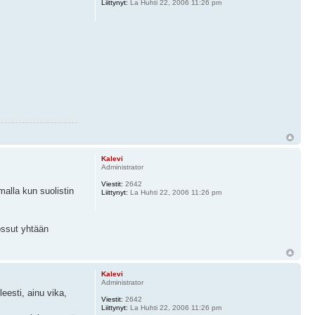
Liittynyt:
La Huhti 22, 2006 11:26 pm
Kalevi
Administrator
Viestit:
2642
malla kun suolistin
Liittynyt:
La Huhti 22, 2006 11:26 pm
uossut yhtään
Kalevi
Administrator
eesti, ainu vika,
Viestit:
2642
Liittynyt:
La Huhti 22, 2006 11:26 pm