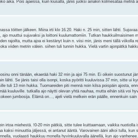
ko aika. Pois ajaessa, kuin kiusalla, jänis juoksi ainakin kolmesataa metriä a
sa töitten jälkeen. Miina irti klo 16.20. Haki n. 25 min, sitten lähti. Sujuvaa
, ajo muuttui sujuvaksi ja loittoni kuulumattomiin. Tutkan haukkuilmaisimen 
 rajoilta, mutta ajoa ei kestänyt kuin n. viisi min, jänis meni tällä viikolla re
joka viiden metrin välein. siihen tuli tunnin hukka. Vielä vartin ajonpätkä hak
inu onni tänään, ekaerää haki 32 min ja ajoi 75 min. Ei oikein suostunut j
uin lähti. Se jänis taisi olla isonpi, koska pyöritti kuuluvissa 37 min, sitte ui
sille tuli 13 min hukka. Tuomareiden piti mennä noin kilsa poispäin ajosta, enn
 enää kuuluville. tutkalla ajo näytti olevan yhtä nauhaa, mutta eihän sitä voi h
a kokeen jumbosija. Elämä on..., ajeli vielä melkein erän päälle, ennenkuin sain 
 irtoa miehestä. !0-20 min pätkiä, sitte tulee kuittaamaan, vaikka nuotiolla i
ajaa kaksi minuuttia jäljessä, ei antanut ääntä. Varovainen ääni alkoi tulla, kun 
uunnella, vuolaasti haukkuu monella hyvinkuuluvalla äänellä, kun ajo vanhenee