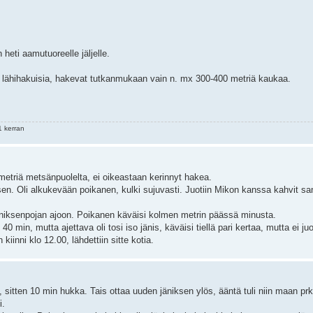
 heti aamutuoreelle jäljelle.
lä lähihakuisia, hakevat tutkanmukaan vain n. mx 300-400 metriä kaukaa.
 kerran
 metriä metsänpuolelta, ei oikeastaan kerinnyt hakea.
sen. Oli alkukevään poikanen, kulki sujuvasti. Juotiin Mikon kanssa kahvit sa
en jäniksenpojan ajoon. Poikanen käväisi kolmen metrin päässä minusta.
0 min, mutta ajettava oli tosi iso jänis, käväisi tiellä pari kertaa, mutta ei j
iinni klo 12.00, lähdettiin sitte kotia.
sitten 10 min hukka. Tais ottaa uuden jäniksen ylös, ääntä tuli niin maan prkl
i.