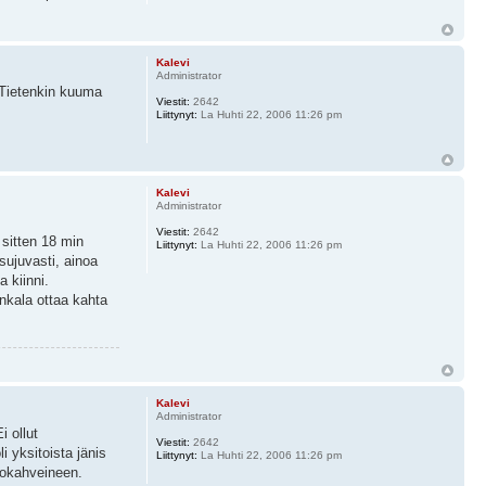
Kalevi
Administrator
 Tietenkin kuuma
Viestit:
2642
Liittynyt:
La Huhti 22, 2006 11:26 pm
Kalevi
Administrator
Viestit:
2642
 sitten 18 min
Liittynyt:
La Huhti 22, 2006 11:26 pm
sujuvasti, ainoa
a kiinni.
ankala ottaa kahta
Kalevi
Administrator
i ollut
Viestit:
2642
 yksitoista jänis
Liittynyt:
La Huhti 22, 2006 11:26 pm
orokahveineen.