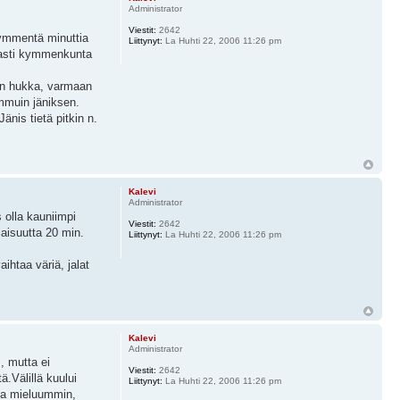
Administrator
Viestit:
2642
ikymmentä minuttia
Liittynyt:
La Huhti 22, 2006 11:26 pm
juvasti kymmenkunta
ihen hukka, varmaan
ammuin jäniksen.
änis tietä pitkin n.
Kalevi
Administrator
 olla kauniimpi
Viestit:
2642
jaisuutta 20 min.
Liittynyt:
La Huhti 22, 2006 11:26 pm
ihtaa väriä, jalat
Kalevi
Administrator
, mutta ei
Viestit:
2642
ä.Välillä kuului
Liittynyt:
La Huhti 22, 2006 11:26 pm
jia mieluummin,