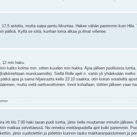
17,5 astetta, mutta saipa pentu liikuntaa. Hakee vähän paremmin kuin Hila.
min pätkiä. Kyllä se siitä, kunhan loma alkaa ja ilmat viilenee.
i, 12 min haku.
pisin katko kolme min. sitten kuuden min hukka. Ajoa jälleen puolitoista tuntia,
(kalkkitehtaan murskaamolle). Siellä Rolle ajeli n. vartin yli yhdeksään melko 
 pätkä ajoa ja sama hiljaisuutta kello 23.10 saakka, otin koiran soratieltä ajost
äninen, mutta vielä narttuvoittoinen. Innot kohallaan, töitten jälkeen vaan h
kerran
rti klo 7.00 haki tasan puoli tuntia, jänis tielle muutaman minutin jälkeen. E
trin matkaa selvittäessä. No onneksi mettänpuolella ajot kulki paremmin. Puoli
ytkettiin, jänis suolistettiin ja pidettiin kunnon tauko makkaranpaistoineen ja p