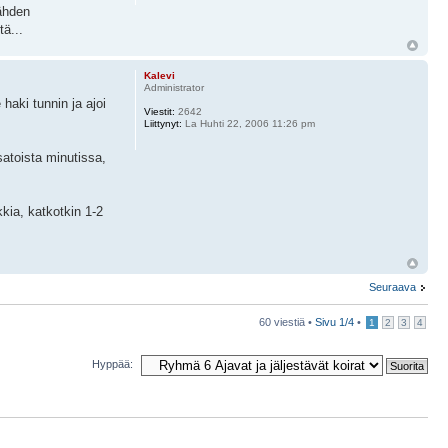
nähden
tä...
Kalevi
Administrator
haki tunnin ja ajoi
Viestit:
2642
Liittynyt:
La Huhti 22, 2006 11:26 pm
satoista minutissa,
kia, katkotkin 1-2
Seuraava
60 viestiä •
Sivu
1
/
4
•
1
2
3
4
Hyppää: