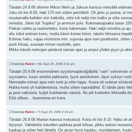
Tänään 24.9.06 olimme Mikon Nerin ja Juksun kanssa metsällä erämais
Juku irti klo 8.00, haki 170 min sitten perslähtö. Oli jänis jo jurona, ei
muutamalla kahden min katkolla, sitte tuli neljä min katko ja sitte seuraa
minuttia. Jänis tuli "kopiksi" ja ammuin pois. Kokonaisajoaika tasan 100
Paikan vaihto ja nuotionteko, koira hakemaan. Haki neljä minuttia ja ajo.
olis tullut entinen kenu, mutta kävin koiran kiinni, talutin hihnassa tiep
Kolmas haku, vajaa viisitoista min. sujuvaa ajoa noin puolituntia, sitten
puoli kilsaa, suoraan minun nuotiolle, pam.
Mikko käveli metsojen perässä saman ajan ja ampui yhden pyyn ja ukkom
Kirjoittaja
Kalevi
» Ma Syys 25, 2006 3:44 pm
Tänään 25.9.06 ensimmäinen syyslomapäivä(jäljellä "vain" seitsemän viik
syysaamu, kuusi astetta pakkasta, tyyni aurinkoinen, täysi syksyn ruska
Normaalia miinan ajoa noin tunti ja sitte loppu. Kuura oli sulanut siinäva
Hukka kesti yli kahdentoista, mutta sitten tupuralähtö. Ei lähde jänis lii
ja perä valkoista, kyljet kuloheinän väristä. No piti kuitenkin liikkeellä
Että silleen... huomenna eri koira.
Kirjoittaja
Kalevi
» Ti Syys 26, 2006 2:34 pm
Tänään 26.9.06 Martan kanssa metsässä. Koira irti klo 8.10. Haku oli aiv
löytynyt. Vaihdettiin kävellen paikkaa puoli kilsaa, pikku aukion reunasta 
kaukaa ja sitten heti läheltä. On aivan hyvä haukku, moniääninen, kuuku