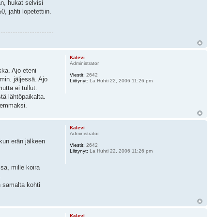
an, hukat selvisi
 jahti lopetettiin.
Kalevi
Administrator
kka. Ajo eteni
Viestit:
2642
min. jäljessä. Ajo
Liittynyt:
La Huhti 22, 2006 11:26 pm
tta ei tullut.
stä lähtöpaikalta.
aremmaksi.
Kalevi
Administrator
kun erän jälkeen
Viestit:
2642
Liittynyt:
La Huhti 22, 2006 11:26 pm
sa, mille koira
.
n samalta kohti
Kalevi