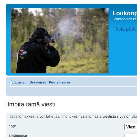
Loukonp
Loukonpuron ken
Tästä pääse
Etusivu
‹
Sekalaiset
‹
Puuta heinää
Ilmoita tämä viesti
Tällä lomakkeella voit lähettää ilmoituksen asiattomasta viestistä sivuston ylläp
Syy:
Lisätietoja: