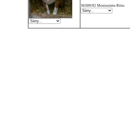
36309/92 Monisointu Riitu