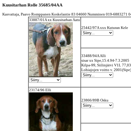
Kuusitarhan Rolle 35685/04AA
Kasvattaja, Paavo Romppanen Koskelantie 83 04660 Numminen 019-6883271 0
33887/01A xx Kuusitarhan Aatu
25442/97A xxx Kuturan Kele
33488/94A Alli
sisar xx Sipe,15.4.94-7.3.2005
Kilpa-99, Siilinjärvi V1L 77,03
Lohiajojen voitto v. 2001(Sipe
23174/96 Elli
23866/89B Osku