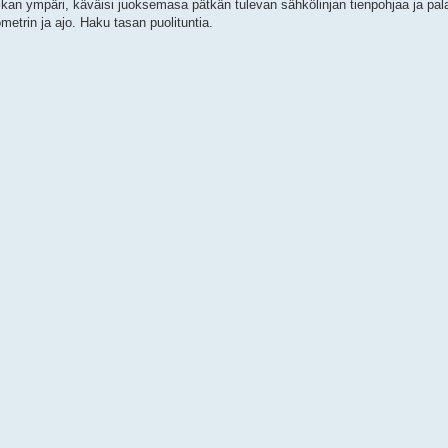
ikan ympäri, käväisi juoksemasa pätkän tulevan sähkölinjan tienpohjaa ja palas
ometrin ja ajo. Haku tasan puolituntia.