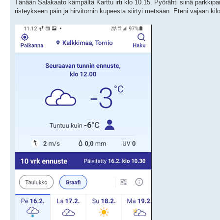
Tänään Salakaato kämpältä Karttu irti klo 10.15. Pyörähti siinä parkkipa
risteykseen päin ja hirvitornin kupeesta siirtyi metsään. Eteni vajaan kil