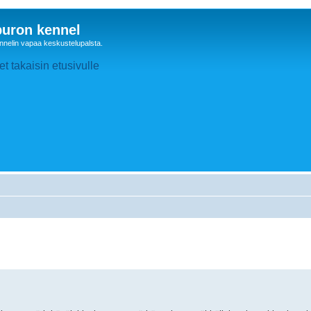
uron kennel
nelin vapaa keskustelupalsta.
t takaisin etusivulle