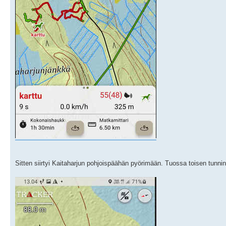
Sitten siirtyi Kaitaharjun pohjoispäähän pyörimään. Tuossa toisen tunni