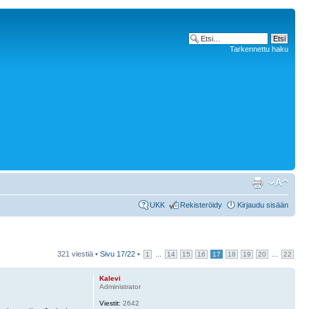
Tarkennettu haku
UKK
Rekisteröidy
Kirjaudu sisään
321 viestiä •
Sivu
17
/
22
•
...
...
1
14
15
16
17
18
19
20
22
Kalevi
Administrator
Viestit:
2642