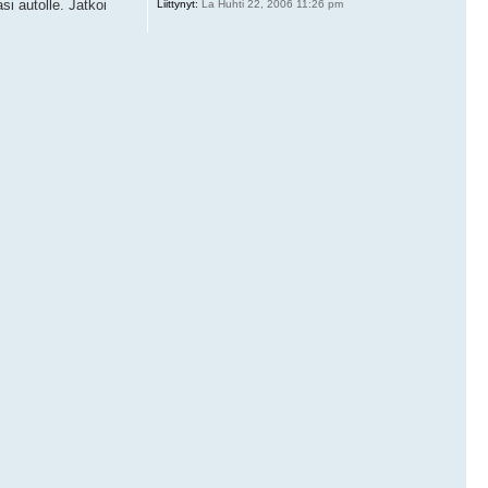
i autolle. Jatkoi
Liittynyt:
La Huhti 22, 2006 11:26 pm