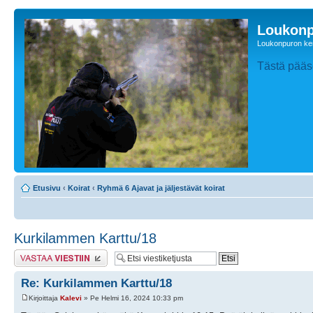
Loukonp
Loukonpuron ken
Tästä pääse
Etusivu
‹
Koirat
‹
Ryhmä 6 Ajavat ja jäljestävät koirat
Kurkilammen Karttu/18
Lähetä vastaus
Re: Kurkilammen Karttu/18
Kirjoittaja
Kalevi
» Pe Helmi 16, 2024 10:33 pm