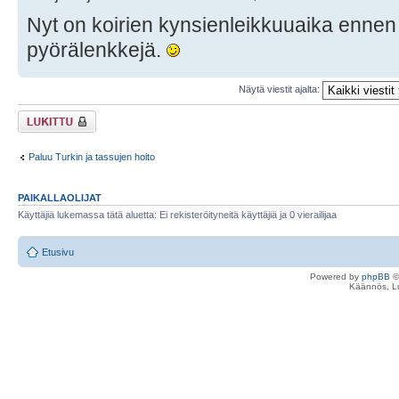
Nyt on koirien kynsienleikkuuaika ennen 
pyörälenkkejä.
Näytä viestit ajalta:
Viestiketju on
lukittu
Paluu Turkin ja tassujen hoito
PAIKALLAOLIJAT
Käyttäjiä lukemassa tätä aluetta: Ei rekisteröityneitä käyttäjiä ja 0 vierailijaa
Etusivu
Powered by
phpBB
©
Käännös, Lu