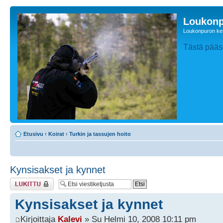
Loukonp
Loukonpuron ken
Tästä pääse
Etusivu
‹
Koirat
‹
Turkin ja tassujen hoito
Kynsisakset ja kynnet
Viestiketju on
lukittu
Kynsisakset ja kynnet
Kirjoittaja
Kalevi
» Su Helmi 10, 2008 10:11 pm