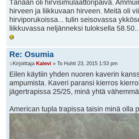
Tänään oli hirvisimulaattoripäivä. Ammu
hirveen ja liikkuvaan hirveen. Meitä oli v
hirviporukoissa... tulin seisovassa ykköse
liikkuvassa neljänneksi tuloksella 58.50.
Re: Osumia
Kirjoittaja
Kalevi
» To Huhti 23, 2015 1:53 pm
Eilen käytiin yhden nuoren kaverin kans
ampumista. Kaveri paransi kierros kierro
jägertrapissa 25/25, minä yhtä vähemm
American tupla trapissa taisin minä olla