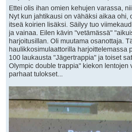
Ettei olis ihan omien kehujen varassa, niin
Nyt kun jahtikausi on vähäksi aikaa ohi, 
itseä koirien lisäksi. Säilyy tuo viimeka
ja vainaa. Eilen kävin "vetämässä" "aikuis
harjoitusillan. Oli muutama osanottaja. 
haulikkosimulaattorilla harjoittelemassa 
100 laukausta "Jägertrappia" ja toiset 
Olympic double trappia" kiekon lentojen v
parhaat tulokset...