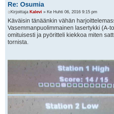
Re: Osumia
Kirjoittaja
Kalevi
» Ke Huhti 06, 2016 9:15 pm
Käväisin tänäänkin vähän harjoittelemass
Vasemmanpuolimmainen lasertykki (A-torni
omituisesti ja pyöritteli kiekkoa miten sattu
tornista.