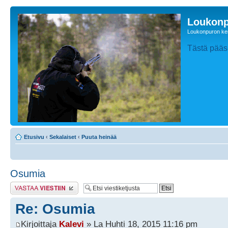
Loukonp
Loukonpuron ken
Tästä pääse
Etusivu
‹
Sekalaiset
‹
Puuta heinää
Osumia
Lähetä vastaus
Re: Osumia
Kirjoittaja
Kalevi
» La Huhti 18, 2015 11:16 pm