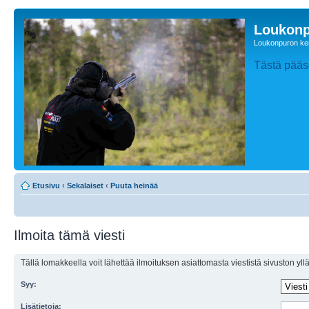
Loukonp
Loukonpuron ken
Tästä pääse
Etusivu
‹
Sekalaiset
‹
Puuta heinää
Ilmoita tämä viesti
Tällä lomakkeella voit lähettää ilmoituksen asiattomasta viestistä sivuston ylläp
Syy:
Lisätietoja: