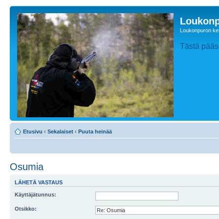
Loukonp
Loukonpuron ken
Tästä pääse
Etusivu
‹
Sekalaiset
‹
Puuta heinää
Osumia
LÄHETÄ VASTAUS
Käyttäjätunnus:
Otsikko: