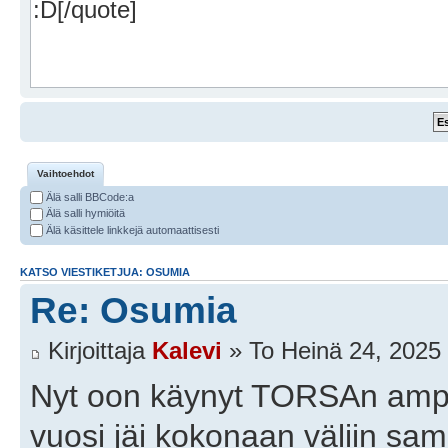
Vaihtoehdot
Älä salli BBCode:a
Älä salli hymiöitä
Älä käsittele linkkejä automaattisesti
KATSO VIESTIKETJUA: OSUMIA
Re: Osumia
Kirjoittaja
Kalevi
» To Heinä 24, 2025
Nyt oon käynyt TORSAn ampu
vuosi jäi kokonaan väliin samo