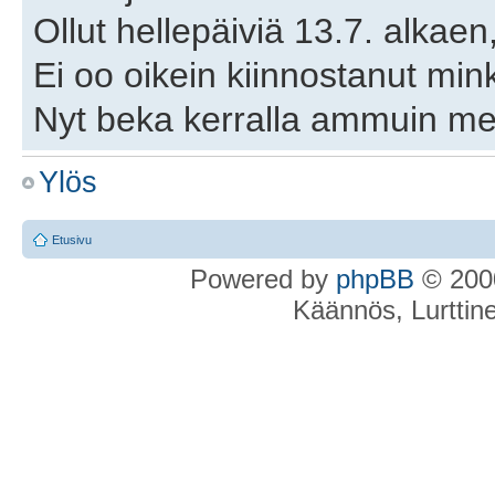
Ollut hellepäiviä 13.7. alkaen
Ei oo oikein kiinnostanut mi
Nyt beka kerralla ammuin me
Toisella kertaa pari kierrosta
Ylös
vähän hukassa, notuli siihen p
16/17 kiekkoa ja mikä parasta
Etusivu
Powered by
phpBB
© 2000
paikalta
Käännös, Lurttin
Siitä se pikkuhiljaa paranee... 
Tänään tein pienoishirviradan i